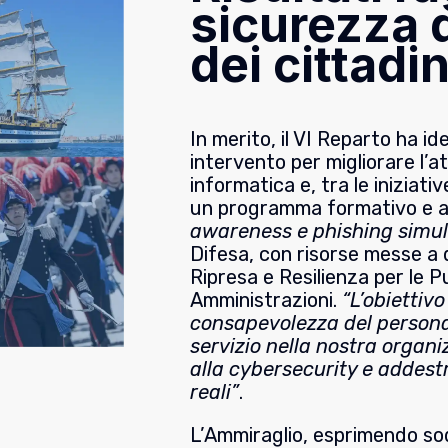
sicurezza 
dei cittadin
In merito, il VI Reparto ha id
intervento per migliorare l’at
informatica e, tra le iniziati
un programma formativo e a
awareness e phishing simul
Difesa, con risorse messe a 
Ripresa e Resilienza per le P
Amministrazioni.
“L’obiettiv
consapevolezza del personal
servizio nella nostra organi
alla cybersecurity e addest
reali”
.
L’Ammiraglio, esprimendo sod