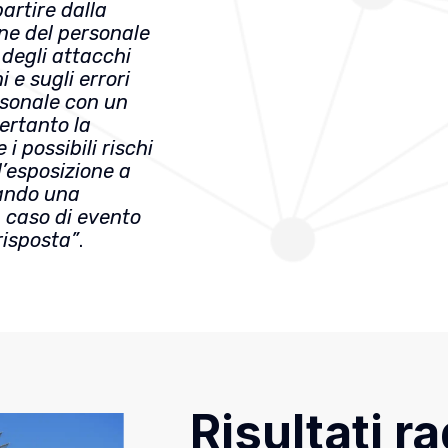
artire dalla
one del personale
e degli attacchi
i e sugli errori
rsonale con un
ertanto la
i possibili rischi
l’esposizione a
pando una
n caso di evento
risposta”
.
Risultati ra