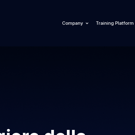
Company
Training Platform
Company
Company
Training Plat
Training Plat