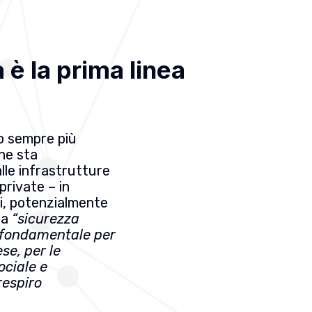
è la prima linea
no sempre più
che sta
lle infrastrutture
 private – in
li, potenzialmente
lla
“sicurezza
 fondamentale per
ese, per le
ociale e
respiro