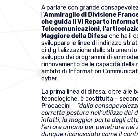
A parlare con grande consapevole
l’
Ammiraglio di Divisione Franc
che guida il VI Reparto Informat
Telecomunicazioni, l’articolazi
Maggiore della Difesa
che ha il c
sviluppare le linee di indirizzo str
di digitalizzazione dello strumento 
sviluppo dei programmi di ammod
rinnovamento delle capacità della 
ambito di Information Communicat
cyber.
La prima linea di difesa, oltre alle 
tecnologiche, è costituita – secon
Procaccini –
“dalla consapevolezz
corretta postura nell’utilizzo dei di
infatti, la maggior parte degli att
l’errore umano per penetrare nei 
dunque riconosciuto come il cont