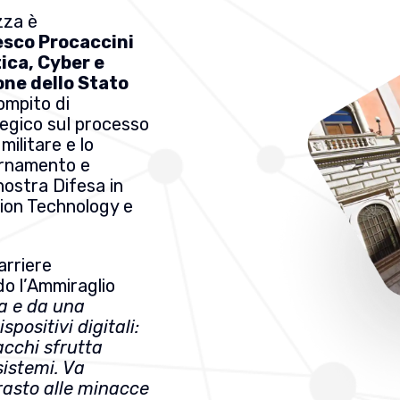
zza è
esco Procaccini
ica, Cyber e
one dello Stato
ompito di
ategico sul processo
militare e lo
ernamento e
nostra Difesa in
ion Technology e
barriere
do l’Ammiraglio
a e da una
spositivi digitali:
acchi sfrutta
sistemi. Va
rasto alle minacce