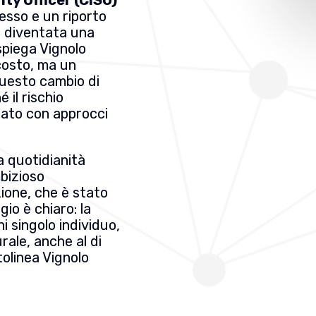
gresso e un riporto
è diventata una
 spiega Vignolo
costo, ma un
 Questo cambio di
 il rischio
gato con approcci
a quotidianità
bizioso
one, che è stato
gio è chiaro: la
i singolo individuo,
rale, anche al di
tolinea Vignolo