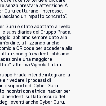
, dove l’utente tende a cliccare
e senza prestare attenzione. Al
er Guru catturano l’interesse,
e lasciano un impatto concreto”.
r Guru è stato adottato a livello
le subsidiaries del Gruppo Prada.
 maggio, abbiamo sempre dato alla
im’ordine, utilizzando anche
 comic e QR code per accedere alla
ultati sono già evidenti: abbiamo
 adesioni e una maggiore
tati”, afferma Vignolo Lutati.
l Gruppo Prada intende integrare la
 e rivedere i processi di
n il supporto di Cyber Guru.
tto incontri con ethical hacker per
i dipendenti sul lato oscuro del
 degli eventi anche Cyber Guru.