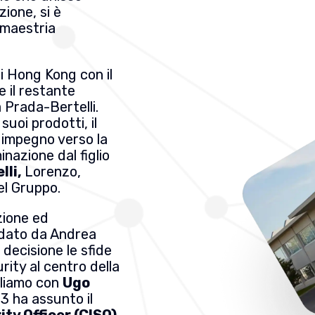
ione, si è
 maestria
i Hong Kong con il
e il restante
a Prada-Bertelli.
suoi prodotti, il
e impegno verso la
nazione dal figlio
lli,
Lorenzo,
el Gruppo.
zione ed
uidato da Andrea
 decisione le sfide
rity al centro della
rliamo con
Ugo
23 ha assunto il
ty Officer (CISO)