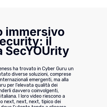
o immersivo
ecurity: il
 SecYOUrity
ness ha trovato in Cyber Guru un
utato diverse soluzioni, comprese
internazionali emergenti, ma alla
ru per l’elevata qualità dei
nderli davvero coinvolgenti,
taliana. I loro video riescono a
o next, next, next, tipico dei