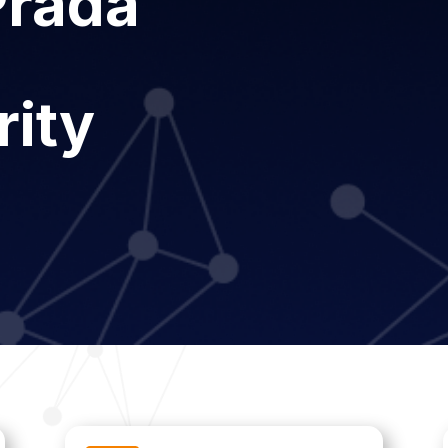
Prada
rity