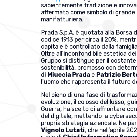
sapientemente tradizione e innovaz
affermato come simbolo di grande
manifatturiera.
Prada S.p.A. è quotata alla Borsa d
codice 1913 per circa il 20%, mentr
capitale è controllato dalla famigli
Oltre all’inconfondibile estetica dei 
Gruppo si distingue per il costant
sostenibilità, promosso con determi
di
Miuccia Prada
e
Patrizio Berte
l’uomo che rappresenta il futuro d
Nel pieno di una fase di trasforma
evoluzione, il colosso del lusso, g
Guerra, ha scelto di affrontare con
del digitale, mettendo la cybersecu
propria strategia aziendale. Ne pa
Vignolo Lutati
, che nell’aprile 20
ruolo di
Chief Information Securi