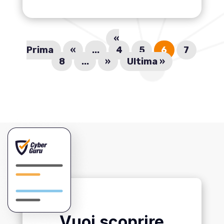
«
Prima
«
...
4
5
6
7
8
...
»
Ultima »
Vuoi scoprire