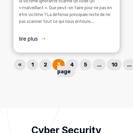
la victime ignorante scanne un code QR
« malveillant ». Que peut-on faire pour ne pas en
être victime ? La défense principale reste de ne
pas scanner tout ce qui nous entoure,...
lire plus
«
1
2
3
4
5
...
10
...
page
Cyber Security