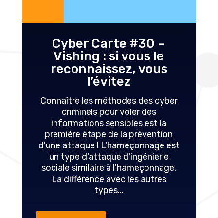
0 –
Cyber Carte #29 –
 le
Smishing : si vous le
ous
reconnaissez, vous
l’évitez
s cyber
Des messages concernant une
es
"urgence familiale" à ceux signalant
t la
un "retard de livraison d'un colis", les
ention
cyber-escroqueries basées sur le
age est
smishing (hameçonnage via les
ierie
systèmes de messagerie) sont de
onnage.
plus en plus nombreuses. Elles ont
tres
toutes un objectif commun,...
LIRE PLUS