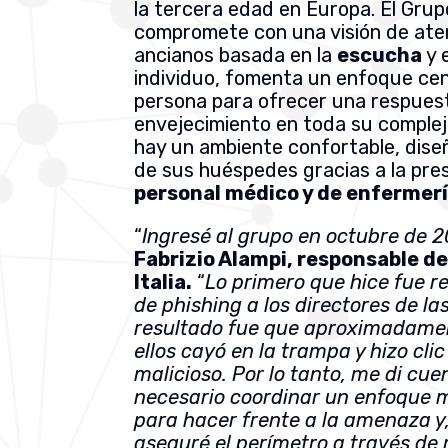
la tercera edad en Europa. El Grup
compromete con una visión de aten
ancianos basada en la
escucha
y 
individuo, fomenta un enfoque cen
persona para ofrecer una respuest
envejecimiento en toda su complej
hay un ambiente confortable, dise
de sus huéspedes gracias a la pre
personal médico y de enfermerí
“
Ingresé al grupo en octubre de 
Fabrizio Alampi, responsable de
Italia.
“
Lo primero que hice fue r
de phishing a los directores de las
resultado fue que aproximadamen
ellos cayó en la trampa y hizo clic
malicioso. Por lo tanto, me di cue
necesario coordinar un enfoque mu
para hacer frente a la amenaza y
aseguré el perímetro a través de 