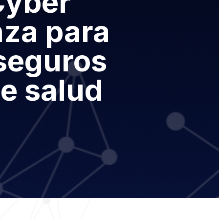
Cyber
nza para
seguros
de salud