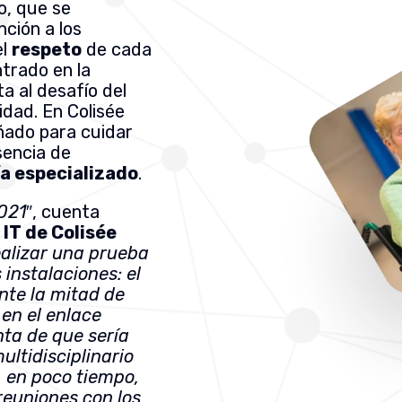
o, que se
ción a los
el
respeto
de cada
trado en la
a al desafío del
idad. En Colisée
ñado para cuidar
sencia de
a especializado
.
2021
″, cuenta
 IT de Colisée
ealizar una prueba
 instalaciones: el
te la mitad de
 en el enlace
nta de que sería
ltidisciplinario
, en poco tiempo,
reuniones con los