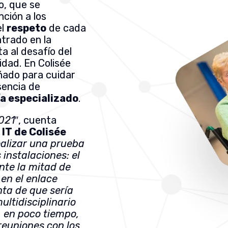
o, que se
ción a los
el
respeto
de cada
trado en la
a al desafío del
idad. En Colisée
ñado para cuidar
sencia de
a especializado
.
2021
″, cuenta
 IT de Colisée
ealizar una prueba
 instalaciones: el
te la mitad de
 en el enlace
nta de que sería
ltidisciplinario
, en poco tiempo,
reuniones con los