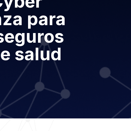
Cyber
nza para
seguros
de salud