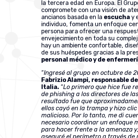
la tercera edad en Europa. El Grup
compromete con una visión de aten
ancianos basada en la
escucha
y 
individuo, fomenta un enfoque cen
persona para ofrecer una respuest
envejecimiento en toda su complej
hay un ambiente confortable, dise
de sus huéspedes gracias a la pre
personal médico y de enfermerí
“
Ingresé al grupo en octubre de 
Fabrizio Alampi, responsable de
Italia.
“
Lo primero que hice fue r
de phishing a los directores de las
resultado fue que aproximadamen
ellos cayó en la trampa y hizo clic
malicioso. Por lo tanto, me di cue
necesario coordinar un enfoque mu
para hacer frente a la amenaza y
aseguré el perímetro a través de 