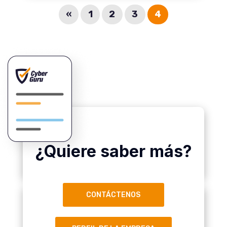
«
1
2
3
4
¿Quiere saber más?
CONTÁCTENOS