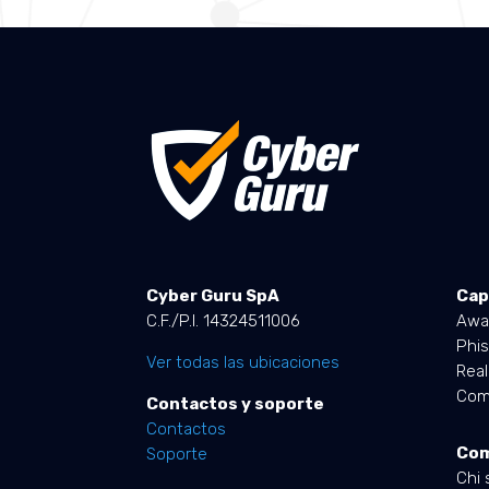
Cyber Guru SpA
Cap
C.F./P.I. 14324511006
Awa
Phis
Ver todas las ubicaciones
Rea
Comp
Contactos y soporte
Contactos
Co
Soporte
Chi 