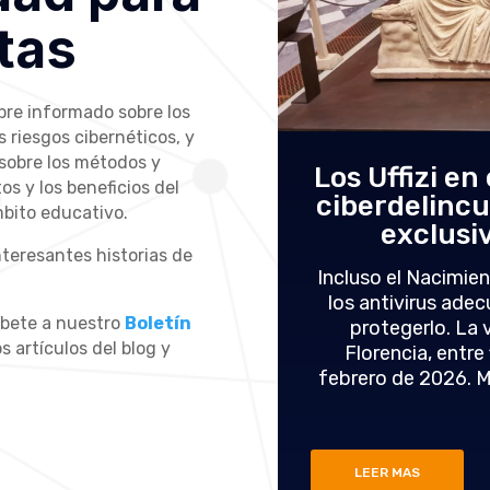
tas
pre informado sobre los
 riesgos cibernéticos, y
 sobre los métodos y
aciones: cómo
Los Uffizi en
os y los beneficios del
rotegerse (guía
ciberdelincu
bito educativo.
6)
exclusi
nteresantes historias de
ento en que bajamos la
Incluso el Nacimien
o saben desde hace años.
los antivirus ade
íbete a nuestro
Boletín
ebería aparecer en los
protegerlo. La v
s artículos del blog y
 viajes, justo debajo del
Florencia, entre
 millones de italianos han
febrero de 2026. M
..
LEER MAS