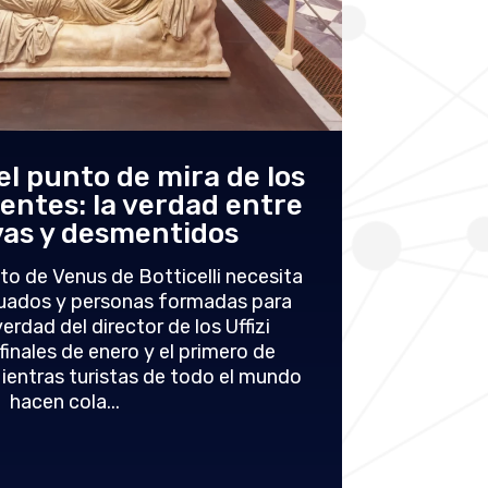
 el punto de mira de los
Cuneo
entes: la verdad entre
contr
vas y desmentidos
i
ro
to de Venus de Botticelli necesita
cuados y personas formadas para
erdad del director de los Uffizi
Una invest
 finales de enero y el primero de
organi
ientras turistas de todo el mundo
Mientras 
hacen cola...
millo
Confindust