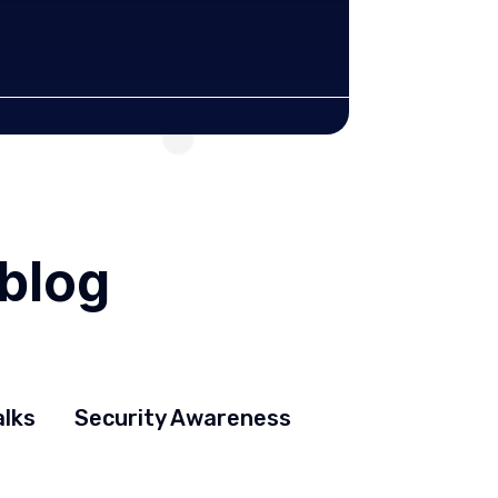
LEER M
Mar 10, 2026
 blog
alks
Security Awareness