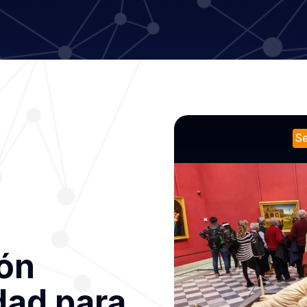
wareness
Se
ón
dad para