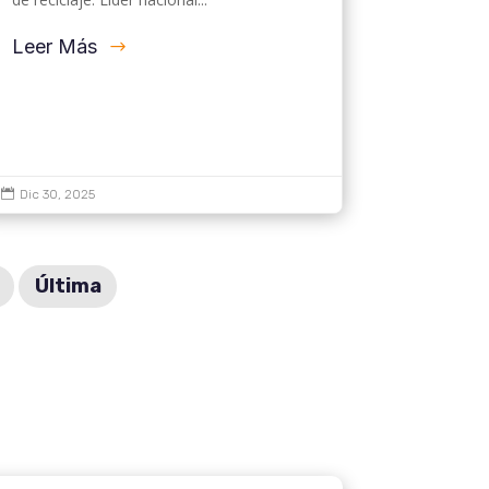
Leer Más

Dic 30, 2025
Última