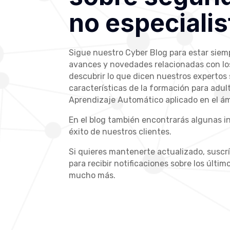
no especialis
Sigue nuestro Cyber Blog para estar siem
avances y novedades relacionadas con los
descubrir lo que dicen nuestros expertos
Estafas en vac
características de la formación para adult
reconocerlas y p
Aprendizaje Automático aplicado en el ám
o apoyo a las
202
nes Avio es una
En el blog también encontrarás algunas i
tor espacial. La
Las vacaciones son el mom
éxito de nuestros clientes.
abricación de
guardia. Los estafadores l
rbita, desde
Si quieres mantenerte actualizado, suscr
Hay una estadística que d
para recibir notificaciones sobre los último
folletos de las agencias de
mucho más.
precio del vuelo: más de 4,3
sido.
LEER MAS