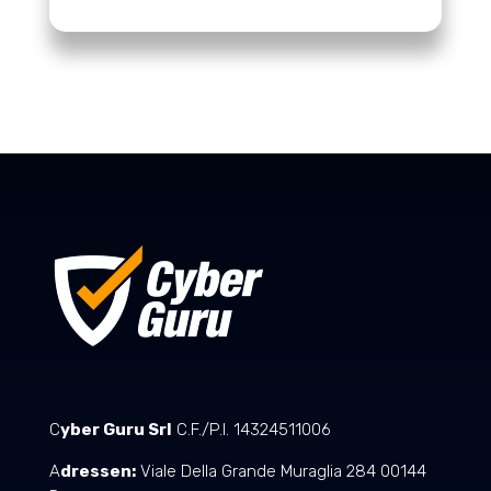
C
yber Guru Srl
C.F./P.I. 14324511006
A
dressen:
Viale Della Grande Muraglia 284 00144