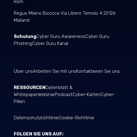
Rom
Regus Milano Bicocca Via Libero Temolo 4 20126
Mailand
Schulung
Cyber Guru Awareness
Cyber Guru
Phishing
Cyber Guru Kanal
Über uns
Arbeiten Sie mit uns
Kontaktieren Sie uns
RESSOURCEN
Datenblatt &
Whitepaper
Webinar
Podcast
Cyber-Karten
Cyber-
Pillen
Datenschutzrichtlinie
Cookie-Richtlinie
FOLGEN SIE UNS AUF: