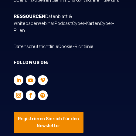
Über uns
Arbeiten Sie mit uns
Kontaktieren Sie uns
RESSOURCEN
Datenblatt &
Whitepaper
Webinar
Podcast
Cyber-Karten
Cyber-
Pillen
Datenschutzrichtlinie
Cookie-Richtlinie
FOLLOW US ON:
Registrieren Sie sich für den
Newsletter