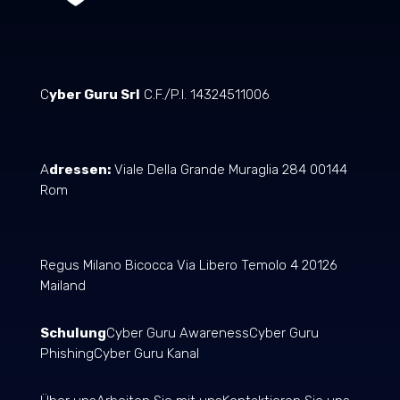
C
yber Guru Srl
C.F./P.I. 14324511006
A
dressen:
Viale Della Grande Muraglia 284 00144
Rom
Regus Milano Bicocca Via Libero Temolo 4 20126
Mailand
Schulung
Cyber Guru Awareness
Cyber Guru
Phishing
Cyber Guru Kanal