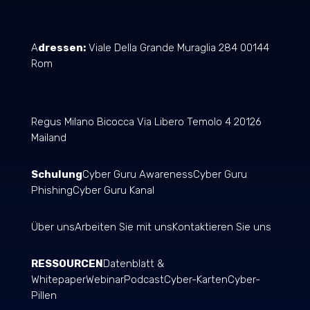
A
dressen:
Viale Della Grande Muraglia 284 00144
Rom
Regus Milano Bicocca Via Libero Temolo 4 20126
Mailand
Schulung
Cyber Guru Awareness
Cyber Guru
Phishing
Cyber Guru Kanal
Über uns
Arbeiten Sie mit uns
Kontaktieren Sie uns
RESSOURCEN
Datenblatt &
Whitepaper
Webinar
Podcast
Cyber-Karten
Cyber-
Pillen