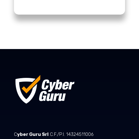
C
yber Guru Srl
C.F./P.I. 14324511006