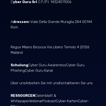
C
yber Guru Srl
C.F./P.I. 14324511006
A
dressen:
Viale Della Grande Muraglia 284 00144
Rom
Regus Milano Bicocca Via Libero Temolo 4 20126
Mailand
Schulung
Cyber Guru Awareness
Cyber Guru
Phishing
Cyber Guru Kanal
Über uns
Arbeiten Sie mit uns
Kontaktieren Sie uns
RESSOURCEN
Datenblatt &
Whitepaper
Webinar
Podcast
Cyber-Karten
Cyber-