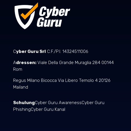
C
yber Guru Srl
C.F./P.I. 14324511006
A
dressen:
Viale Della Grande Muraglia 284 00144
Rom
Regus Milano Bicocca Via Libero Temolo 4 20126
Mailand
Schulung
Cyber Guru Awareness
Cyber Guru
Phishing
Cyber Guru Kanal