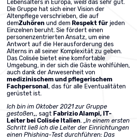
Lebensalters in Europa, weiß das sehr gut.
Die Gruppe hat sich einer Vision der
Altenpflege verschrieben, die auf
dem
Zuhören
und dem
Respekt für
jeden
Einzelnen beruht. Sie fördert einen
personenzentrierten Ansatz, um eine
Antwort auf die Herausforderung des
Alterns in all seiner Komplexität zu geben.
Das Colisée bietet eine komfortable
Umgebung, in der sich die Gäste wohlfühlen,
auch dank der Anwesenheit von
medizinischem und pflegerischem
Fachpersonal
, das für alle Eventualitäten
gerüstet ist.
Ich bin im Oktober 2021 zur Gruppe
gestoßen
„, sagt
Fabrizio Alampi, IT-
Leiter bei Colisée Italien
. „
In einem ersten
Schritt ließ ich die Leiter der Einrichtungen
einen Phishing-Test durchführen: Das