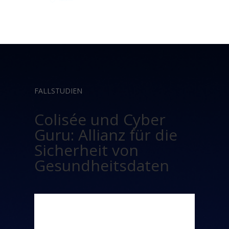
FALLSTUDIEN
Colisée und Cyber
Guru: Allianz für die
Sicherheit von
Gesundheitsdaten