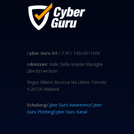
C
yber Guru Srl
C.F./P.I. 14324511006
A
dressen:
Viale Della Grande Muraglia
284 00144 Rom
Regus Milano Bicocca Via Libero Temolo
4 20126 Mailand
Schulung
Cyber Guru Awareness
Cyber
Guru Phishing
Cyber Guru Kanal