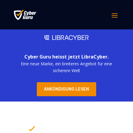
Cyber Guru heisst jetzt LibraCyber.
Eine neue Marke, ein breiteres Angebot für eine
sicherere Welt
ANKÜNDIGUNG LESEN