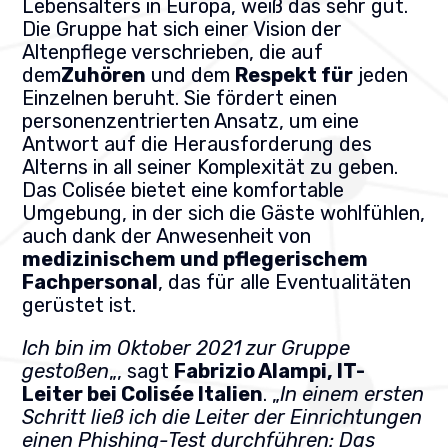
Lebensalters in Europa, weiß das sehr gut.
Die Gruppe hat sich einer Vision der
Altenpflege verschrieben, die auf
dem
Zuhören
und dem
Respekt für
jeden
Einzelnen beruht. Sie fördert einen
personenzentrierten Ansatz, um eine
Antwort auf die Herausforderung des
Alterns in all seiner Komplexität zu geben.
Das Colisée bietet eine komfortable
Umgebung, in der sich die Gäste wohlfühlen,
auch dank der Anwesenheit von
medizinischem und pflegerischem
Fachpersonal
, das für alle Eventualitäten
gerüstet ist.
Ich bin im Oktober 2021 zur Gruppe
gestoßen
„, sagt
Fabrizio Alampi, IT-
Leiter bei Colisée Italien
. „
In einem ersten
Schritt ließ ich die Leiter der Einrichtungen
einen Phishing-Test durchführen: Das