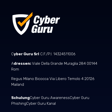
C
yber Guru Srl
C.F./P.I. 14324511006
A
dressen:
Viale Della Grande Muraglia 284 00144
Rom
Regus Milano Bicocca Via Libero Temolo 4 20126
Mailand
Schulung
Cyber Guru Awareness
Cyber Guru
Phishing
Cyber Guru Kanal