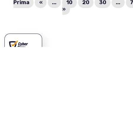
Prima
«
...
10
20
30
...
»
Vuoi saperne di
più?
CONTATTACI