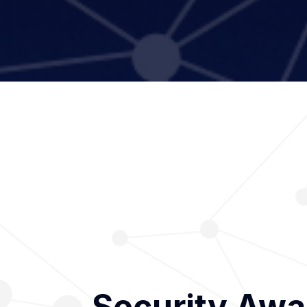
Security A
Security Aw