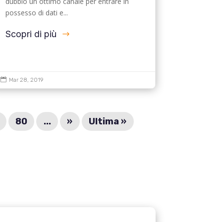
dubbio un ottimo canale per entrare in
possesso di dati e...
Scopri di più

Mar 28, 2019
80
...
»
Ultima »