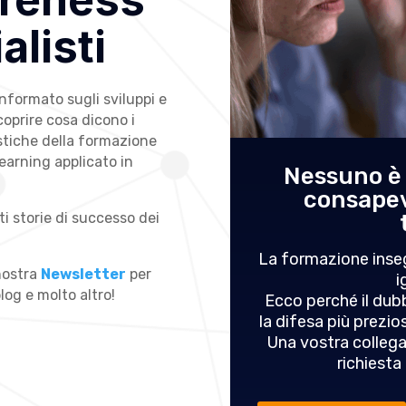
alisti
nformato sugli sviluppi e
scoprire cosa dicono i
istiche della formazione
Learning applicato in
canza: come
Nessuno è i
oteggersi (guida
consapev
i storie di successo dei
6)
o in cui abbassiamo la
La formazione inse
 nostra
Newsletter
per
da anni. C'è una statistica
i
blog e molto altro!
pliant delle agenzie di
Ecco perché il dubb
ezzo del volo: oltre 4,3
la difesa più prezi
 vittime di una truffa o...
Una vostra collega
richiesta