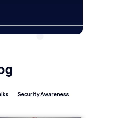
SCOPRI 
Lug 16, 2026
log
alks
Security Awareness