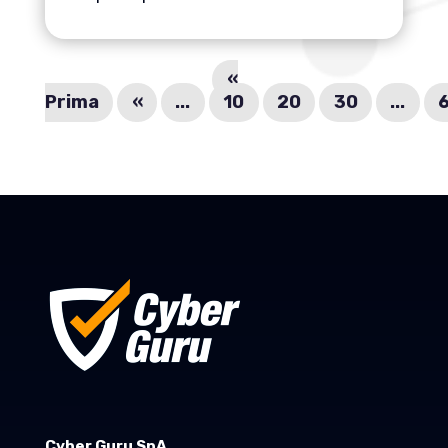
«
Prima
«
...
10
20
30
...
Cyber Guru SpA