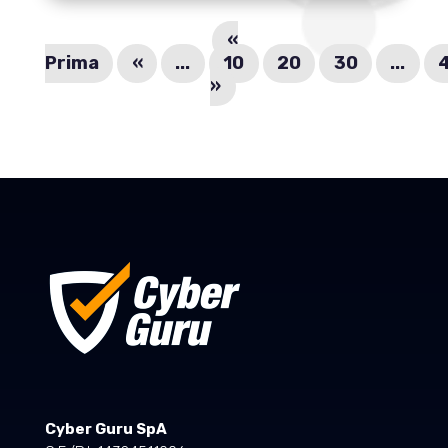
«
Prima
«
...
10
20
30
...
»
Cyber Guru SpA