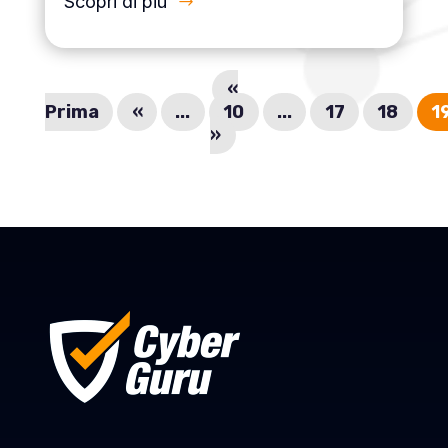
Scopri di più
«
Prima
«
...
10
...
17
18
1
»